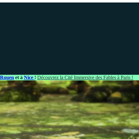
Rouen
et à
Nice
!
Découvrez la Cité Immersive des Fables à Paris !