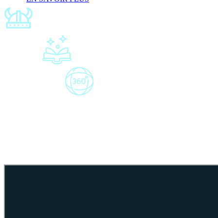
4 salles
thématiques
Une expérience
narrative et ludique
Des projections
à 360º
Cité Immersive Viking au Westfield Carré
Après son succès à Rouen, l’expérience Cité Immersive Viking a posé s
parcours narré du début à la fin vous plonge dans l’ère viking avec un 