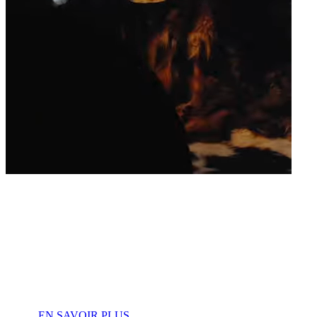
Les vikings so
récits !
EN SAVOIR PLUS